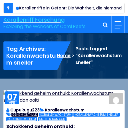
Skip
hen
Korallenriffe in Gefahr: Die Wahrheit, die niemand ignori
to
content
Korallenriff Forschung
Exploring the Wonders of Coral Reefs.
Tag Archives:
Posts tagged
Korallenwachstu
Home
>
"Korallenwachstum
m sneller
sneller"
07
APR
2026
CupuRugu223
Korallenwachstum
GEHEIM ONTHULD
KORALLENWACHSTUM
KORALLENWACHSTUM SNELLER
SCHOKKEND GEHEIM
SNELLER DAN OOIT
Schokkend geheim onthuld: