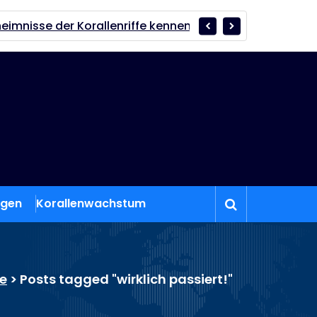
 Korallenriffe kennen nur wenige
Der Zauber der Koral
ngen
Korallenwachstum
e
>
Posts tagged "wirklich passiert!"