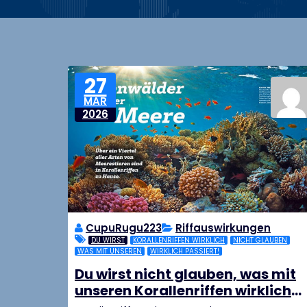
27
MAR
2026
CupuRugu223
Riffauswirkungen
DU WIRST
KORALLENRIFFEN WIRKLICH
NICHT GLAUBEN
WAS MIT UNSEREN
WIRKLICH PASSIERT!
Du wirst nicht glauben, was mit
unseren Korallenriffen wirklich
passiert!