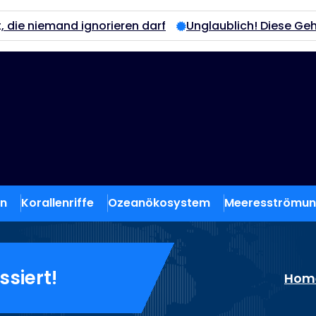
d ignorieren darf
Unglaublich! Diese Geheimnisse der
en
Korallenriffe
Ozeanökosystem
Meeresströmu
ssiert!
Hom