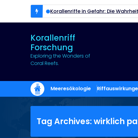
Skip
to
chen
Korallenriffe in Gefahr: Die Wahrheit, die nieman
content
Korallenriff
Forschung
Exploring the Wonders of
Coral Reefs.
Meeresökologie
Riffauswirkung
Tag Archives: wirklich pa