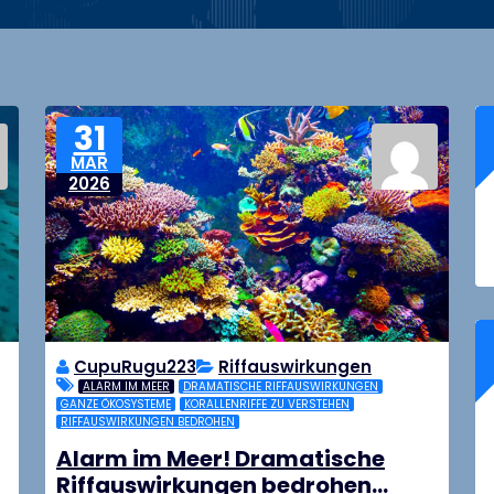
31
MAR
2026
CupuRugu223
Riffauswirkungen
ALARM IM MEER
DRAMATISCHE RIFFAUSWIRKUNGEN
GANZE ÖKOSYSTEME
KORALLENRIFFE ZU VERSTEHEN
RIFFAUSWIRKUNGEN BEDROHEN
Alarm im Meer! Dramatische
Riffauswirkungen bedrohen