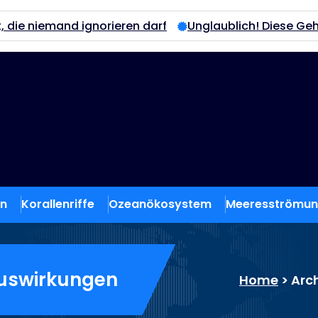
 ignorieren darf
Unglaublich! Diese Geheimnisse der 
en
Korallenriffe
Ozeanökosystem
Meeresströmu
auswirkungen
Home
>
Arc