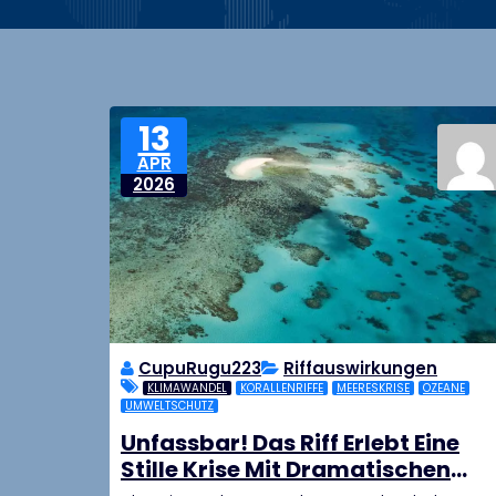
13
APR
2026
CupuRugu223
Riffauswirkungen
KLIMAWANDEL
KORALLENRIFFE
MEERESKRISE
OZEANE
UMWELTSCHUTZ
Unfassbar! Das Riff Erlebt Eine
Stille Krise Mit Dramatischen
Folgen