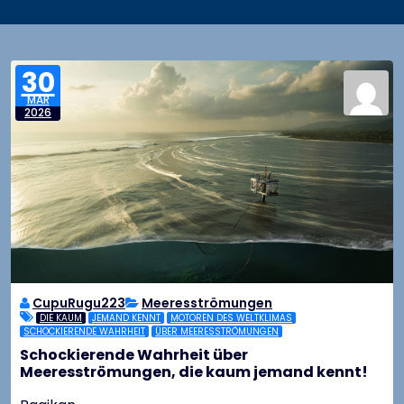
30
MAR
2026
CupuRugu223
Meeresströmungen
DIE KAUM
JEMAND KENNT
MOTOREN DES WELTKLIMAS
SCHOCKIERENDE WAHRHEIT
ÜBER MEERESSTRÖMUNGEN
Schockierende Wahrheit über
Meeresströmungen, die kaum jemand kennt!