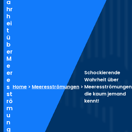
a
hr
h
ei
t
ü
b
er
M
e
er
Schockierende
e
Wahrheit über
s
Home
>
Meeresströmungen
>
Meeresströmungen
st
die kaum jemand
rö
kennt!
m
u
n
g