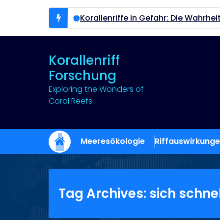
Skip
to
hen
Korallenriffe in Gefahr: Die Wahrheit, die niemand
content
Korallenriff
Forschung
Exploring the Wonders of
Coral Reefs.
Meeresökologie
Riffauswirkung
Tag Archives: sich schne