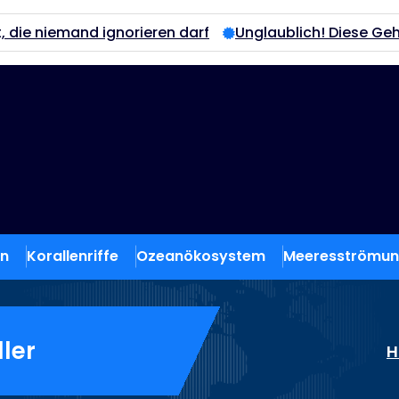
 ignorieren darf
Unglaublich! Diese Geheimnisse der 
en
Korallenriffe
Ozeanökosystem
Meeresströmu
ller
H