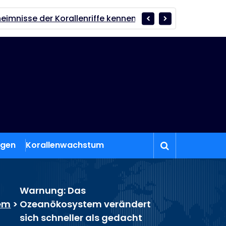
allenriffe kennen nur wenige
Der Zauber der Korallenr
ngen
Korallenwachstum
Warnung: Das
em
>
Ozeanökosystem verändert
sich schneller als gedacht