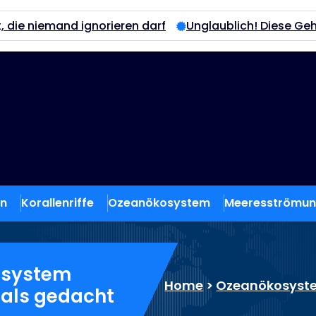
norieren darf
Unglaublich! Diese Geheimnisse der Kor
en
Korallenriffe
Ozeanökosystem
Meeresströmu
osystem
Home
>
Ozeanökosyst
 als gedacht