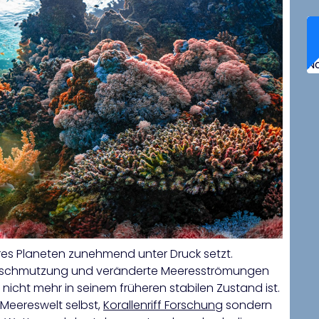
N
res Planeten zunehmend unter Druck setzt.
rschmutzung und veränderte Meeresströmungen
icht mehr in seinem früheren stabilen Zustand ist.
 Meereswelt selbst,
Korallenriff Forschung
sondern