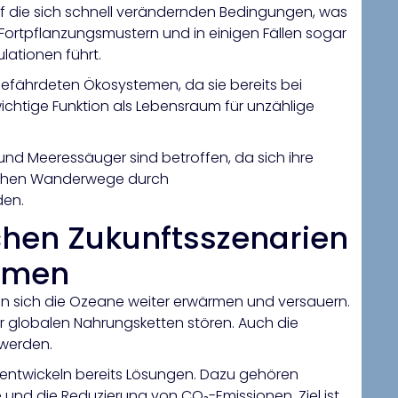
uf die sich schnell verändernden Bedingungen, was
rtpflanzungsmustern und in einigen Fällen sogar
ationen führt.
gefährdeten Ökosystemen, da sie bereits bei
chtige Funktion als Lebensraum für unzählige
 und Meeressäuger sind betroffen, da sich ihre
lichen Wanderwege durch
den.
chen Zukunftsszenarien
hmen
en sich die Ozeane weiter erwärmen und versauern.
r globalen Nahrungsketten stören. Auch die
 werden.
entwickeln bereits Lösungen. Dazu gehören
 und die Reduzierung von CO₂-Emissionen. Ziel ist