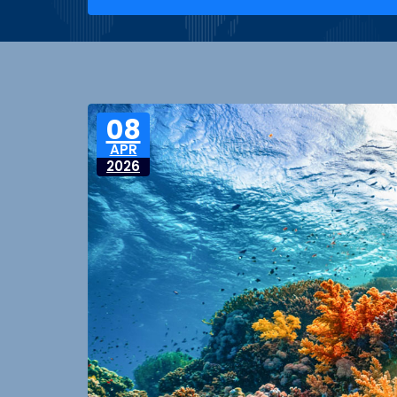
08
APR
2026